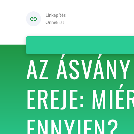
Linképítés
Önnek is!
AZ ÁSVÁNY
EREJE: MI
ENNYIEN?