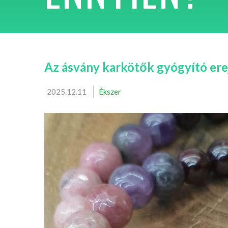
Az ásvány karkötők gyógyító ere
2025.12.11
Ékszer