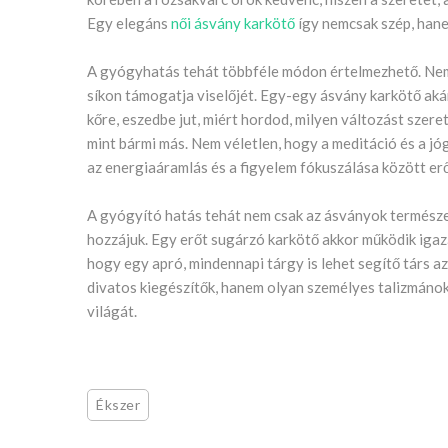
Egy elegáns
női ásvány karkötő
így nemcsak szép, hane
A gyógyhatás tehát többféle módon értelmezhető. Nem f
síkon támogatja viselőjét. Egy-egy ásvány karkötő akár
kőre, eszedbe jut, miért hordod, milyen változást szeret
mint bármi más. Nem véletlen, hogy a meditáció és a jó
az energiaáramlás és a figyelem fókuszálása között er
A gyógyító hatás tehát nem csak az ásványok természet
hozzájuk. Egy erőt sugárzó karkötő akkor működik igazá
hogy egy apró, mindennapi tárgy is lehet segítő társ a
divatos kiegészítők, hanem olyan személyes talizmánok,
világát.
Ékszer