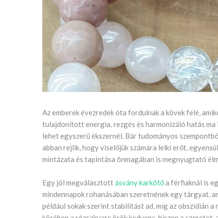
Az emberek évezredek óta fordulnak a kövek felé, amik
tulajdonított energia, rezgés és harmonizáló hatás ma
lehet egyszerű ékszernél. Bár tudományos szempontból
abban rejlik, hogy viselőjük számára lelki erőt, egyen
mintázata és tapintása önmagában is megnyugtató élmé
Egy jól megválasztott
ásvány karkötő
a férfiaknál is e
mindennapok rohanásában szeretnének egy tárgyat, amel
például sokak szerint stabilitást ad, míg az obszidián a
körében a rózsakvarc örök kedvenc, hiszen a szeretet, 