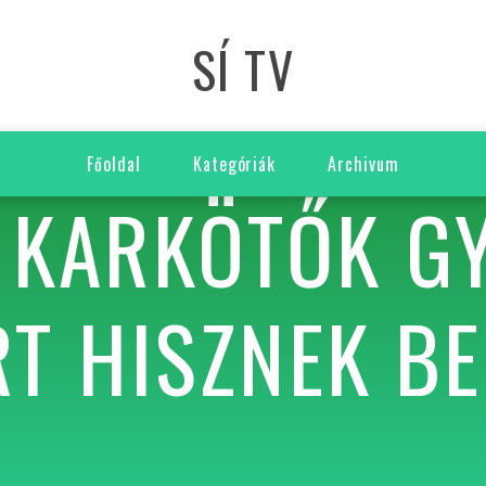
SÍ TV
Főoldal
Kategóriák
Archivum
 KARKÖTŐK G
ÉRT HISZNEK B