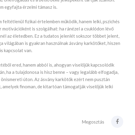
m egyfajta érzelmi támasz is.
eltétlenül fizikai értelemben működik, hanem lelki, pszichés
 motivációként is szolgálhat: ha ránézel a csuklódon lévő
nél az életedben. Ez a tudatos jelenlét sokszor többet jelent,
ga világában is gyakran használnak ásvány karkötőket, hiszen
ős kapcsolat van.
éből ered, hanem abból is, ahogyan viselőjük kapcsolódik
n, ha a tulajdonosa is hisz benne – vagy legalább elfogadja,
z önismereti úton. Az ásvány karkötők ezért nem pusztán
 amelyek finoman, de kitartóan támogatják viselőjük lelki
Megosztás