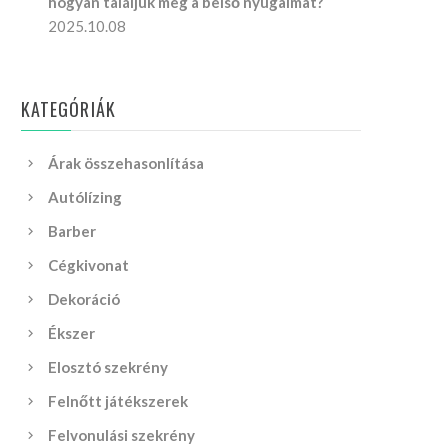
hogyan találjuk meg a belső nyugalmat?
2025.10.08
KATEGÓRIÁK
Árak összehasonlítása
Autólízing
Barber
Cégkivonat
Dekoráció
Ékszer
Elosztó szekrény
Felnőtt játékszerek
Felvonulási szekrény