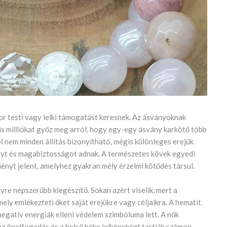
or testi vagy lelki támogatást keresnek. Az ásványoknak
 is milliókat győz meg arról, hogy egy-egy ásvány karkötő több
 nem minden állítás bizonyítható, mégis különleges erejük
súlyt és magabiztosságot adnak. A természetes kövek egyedi
nyt jelent, amelyhez gyakran mély érzelmi kötődés társul.
gyre népszerűbb kiegészítő. Sokan azért viselik, mert a
y emlékezteti őket saját erejükre vagy céljaikra. A hematit
 negatív energiák elleni védelem szimbóluma lett. A nők
az önelfogadás és a belső béke jelképeként tartják számon.