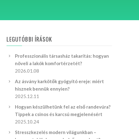
LEGUTÓBBI ÍRÁSOK
Professzionális társasház takarítás: hogyan
növeli a lakók komfortérzetét?
2026.01.08
Az ásvány karkötők gyógyító ereje: miért
hisznek bennük ennyien?
2025.12.11
Hogyan készülhetünk fel az első randevúra?
Tippek a csinos és karcsú megjelenésért
2025.10.24
Stresszkezelés modern világunkban –